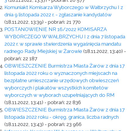
3
(18.11.2022, 13:37)
- pobrań:
20 577
Komuniakt Komisarza Wyborczego w Wałbrzychu I z
dnia 9 listopada 2022 r. - zgłaszanie kandydatów
(18.11.2022, 13:39)
- pobrań:
21 770
POSTANOWIENIE NR 16/2022 KOMISARZA
WYBORCZEGO W WAŁBRZYCHU I z dnia 7 listopada
2022 r. w sprawie stwierdzenia wygaśnięcia mandatu
radnego Rady Miejskiej w Żarowie
(18.11.2022, 13:40)
-
pobrań:
22 187
OBWIESZCZENIE Burmistrza Miasta Żarów z dnia 17
listopada 2022 roku o wyznaczonych miejscach na
bezpłatne umieszczanie urzędowych obwieszczeń
wyborczych i plakatów wszystkich komitetów
wyborczych w wyborach uzupełniających do RM
(18.11.2022, 13:41)
- pobrań:
22 836
OBWIESZCZENIE Burmistrza Miasta Żarów z dnia 17
listopada 2022 roku - okręg, granica, liczba radnych
(18.11.2022, 13:43)
- pobrań:
23 966