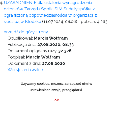
UZASADNIENIE dla ustalenia wynagrodzenia
członków Zarządu Spółki SIM Sudety spółka z
ograniczoną odpowiedzialnością w organizacji z
siedzibą w Kłodzku
(11.07.2024, 08:06)
- pobrań:
4 263
przejdź do góry strony
Opublikował:
Marcin Wolfram
Publikacja dnia:
27.08.2020, 08:33
Dokument oglądany razy:
32 326
Podpisał:
Marcin Wolfram
Dokument z dnia:
27.08.2020
Wersje archiwalne
Wersja do druku
Używamy cookies, możesz zarządzać nimi w
ustawieniach swojej przeglądarki.
Zastrzeżenia prawne
|
Statystyki graficzne
Mapa strony
|
Instrukcja korzystania z BIP
ok