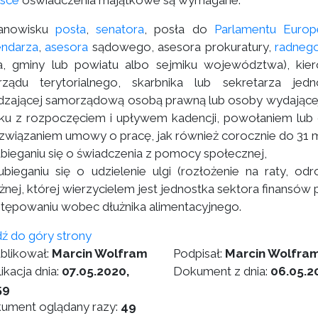
lsce
oświadczenia majątkowe są wymagane:
tanowisku
posła
,
senatora
, posła do
Parlamentu Europ
endarza
,
asesora
sądowego, asesora prokuratury,
radneg
a, gminy lub powiatu albo sejmiku województwa), kiero
ządu terytorialnego, skarbnika lub sekretarza jedn
dzającej samorządową osobą prawną lub osoby wydającej
ku z rozpoczęciem i upływem kadencji, powołaniem lub 
ozwiązaniem umowy o pracę, jak również corocznie do 31 
ubieganiu się o świadczenia z pomocy społecznej,
ubieganiu się o udzielenie ulgi (rozłożenie na raty, od
żnej, której wierzycielem jest jednostka sektora finansów 
tępowaniu wobec dłużnika alimentacyjnego.
dź do góry strony
blikował:
Marcin Wolfram
Podpisał:
Marcin Wolfra
ikacja dnia:
07.05.2020,
Dokument z dnia:
06.05.2
59
ument oglądany razy:
49