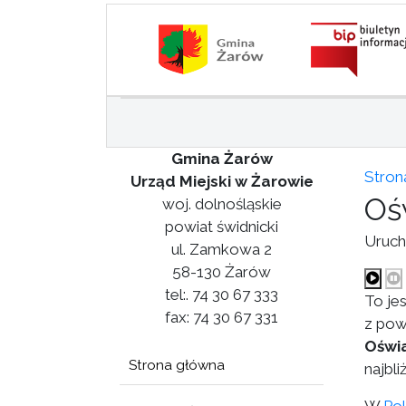
Gmina Żarów
Stron
Urząd Miejski w Żarowie
Oś
woj. dolnośląskie
powiat świdnicki
Uruch
ul. Zamkowa 2
58-130 Żarów
tel:. 74 30 67 333
To je
fax: 74 30 67 331
z pow
Oświ
Strona główna
najbl