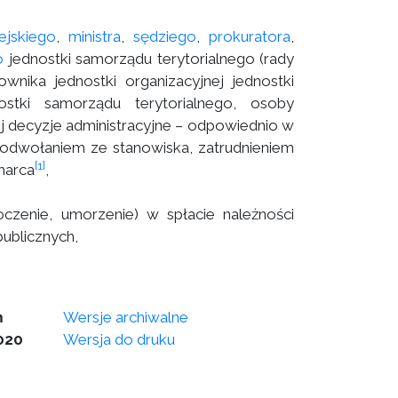
ejskiego
,
ministra
,
sędziego
,
prokuratora
,
o
jednostki samorządu terytorialnego (rady
wnika jednostki organizacyjnej jednostki
ostki samorządu terytorialnego, osoby
 decyzje administracyjne – odpowiednio w
odwołaniem ze stanowiska, zatrudnieniem
[1]
marca
,
roczenie, umorzenie) w spłacie należności
publicznych,
m
Wersje archiwalne
020
Wersja do druku