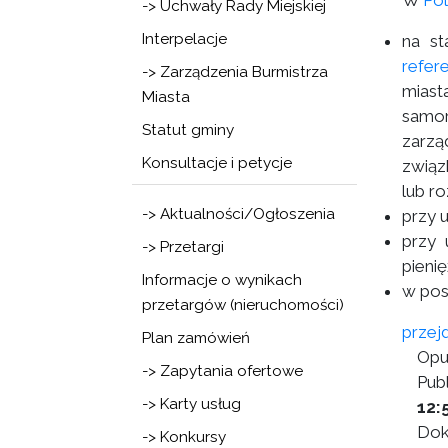
W
Po
-> Uchwały Rady Miejskiej
Interpelacje
na s
refer
-> Zarządzenia Burmistrza
miast
Miasta
samor
Statut gminy
zarzą
Konsultacje i petycje
związ
lub r
-> Aktualności/Ogłoszenia
przy 
przy 
-> Przetargi
pienię
Informacje o wynikach
w pos
przetargów (nieruchomości)
przej
Plan zamówień
Opu
-> Zapytania ofertowe
Publ
-> Karty usług
12:
Dok
-> Konkursy