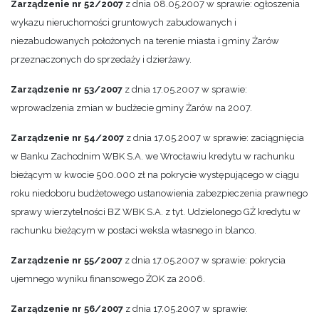
Zarządzenie nr 52/2007
z dnia 08.05.2007 w sprawie: ogłoszenia
wykazu nieruchomości gruntowych zabudowanych i
niezabudowanych położonych na terenie miasta i gminy Żarów
przeznaczonych do sprzedaży i dzierżawy.
Zarządzenie nr 53/2007
z dnia 17.05.2007 w sprawie:
wprowadzenia zmian w budżecie gminy Żarów na 2007.
Zarządzenie nr 54/2007
z dnia 17.05.2007 w sprawie: zaciągnięcia
w Banku Zachodnim WBK S.A. we Wrocławiu kredytu w rachunku
bieżącym w kwocie 500.000 zł na pokrycie występującego w ciągu
roku niedoboru budżetowego ustanowienia zabezpieczenia prawnego
sprawy wierzytelności BZ WBK S.A. z tyt. Udzielonego GŻ kredytu w
rachunku bieżącym w postaci weksla własnego in blanco.
Zarządzenie nr 55/2007
z dnia 17.05.2007 w sprawie: pokrycia
ujemnego wyniku finansowego ŻOK za 2006.
Zarządzenie nr 56/2007
z dnia 17.05.2007 w sprawie: