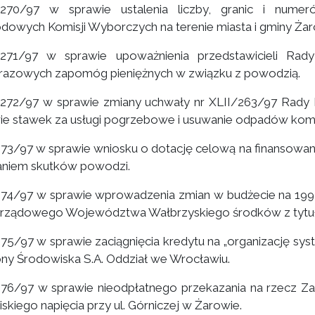
I/270/97 w sprawie ustalenia liczby, granic i num
owych Komisji Wyborczych na terenie miasta i gminy Żar
/271/97 w sprawie upoważnienia przedstawicieli Rad
razowych zapomóg pieniężnych w związku z powodzią.
/272/97 w sprawie zmiany uchwały nr XLII/263/97 Rady Mi
ie stawek za usługi pogrzebowe i usuwanie odpadów kom
73/97 w sprawie wniosku o dotację celową na finansowan
niem skutków powodzi.
74/97 w sprawie wprowadzenia zmian w budżecie na 1997
ządowego Województwa Wałbrzyskiego środków z tytułu 
75/97 w sprawie zaciągnięcia kredytu na „organizację sys
ny Środowiska S.A. Oddział we Wrocławiu.
76/97 w sprawie nieodpłatnego przekazania na rzecz Za
niskiego napięcia przy ul. Górniczej w Żarowie.