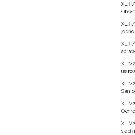
XLII
Obwod
XLIII
jedno
XLIII
spraw
XLIV2
usuwa
XLIV2
Samor
XLIV2
Ochro
XLIV2
sieci 