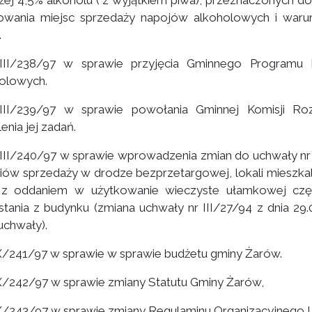
ej 4,5% alkoholu ( z wyjątkiem piwa), przeznaczonych d
owania miejsc sprzedaży napojów alkoholowych i waru
.
II/238/97 w sprawie przyjęcia Gminnego Programu P
olowych.
III/239/97 w sprawie powołania Gminnej Komisji Ro
enia jej zadań.
II/240/97 w sprawie wprowadzenia zmian do uchwały nr V/
riów sprzedaży w drodze bezprzetargowej, lokali mieszk
z oddaniem w użytkowanie wieczyste ułamkowej częś
stania z budynku (zmiana uchwały nr III/27/94 z dnia 29.
uchwały).
/241/97 w sprawie w sprawie budżetu gminy Żarów.
/242/97 w sprawie zmiany Statutu Gminy Żarów,
/243/97 w sprawie zmiany Regulaminu Organizacyjnego U