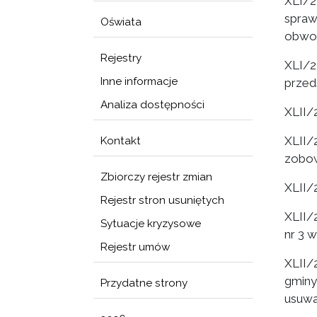
XLI/2
spraw
Oświata
obwod
Rejestry
XLI/2
Inne informacje
przed
Analiza dostępności
XLII/
XLII/
Kontakt
zobow
Zbiorczy rejestr zmian
XLII/
Rejestr stron usuniętych
XLII/
Sytuacje kryzysowe
nr 3 
Rejestr umów
XLII/
gminy
Przydatne strony
usuwa