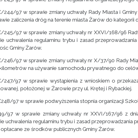
/244/97 w sprawie zmiany uchwały Rady Miasta i Gminy w
awie zaliczenia dróg na terenie miasta Żarów do kategorii d
/245/97 w sprawie zmiany uchwały nr XXVI/168/96 Rady M
ie uchwalenia regulaminu trybu i zasad przeprowadzani
ośc Gminy Żarów.
/246/97 w sprawie zmiany uchwały nr X/37/90 Rady Miast
u kilometrów na używanie samochodu prywatnego do celó
/247/97 w sprawie wystąpienia z wnioskiem o przekaz
owanej, położonej w Żarowie przy ul. Krętej i Rybackiej.
248/97 w sprawie podwyższenia stopnia organizacji Szk
9/97 w sprawie zmiany uchwały nr XXVI/167/96 z dnia 
ie uchwalenia regulaminu trybu i zasad przeprowadzania 
i opłacane ze środków publicznych Gminy Żarów.