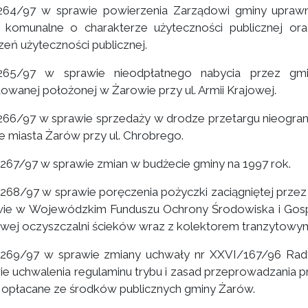
264/97 w sprawie powierzenia Zarządowi gminy uprawn
i komunalne o charakterze użyteczności publicznej or
zeń użyteczności publicznej.
/265/97 w sprawie nieodpłatnego nabycia przez gm
owanej położonej w Żarowie przy ul. Armii Krajowej.
266/97 w sprawie sprzedaży w drodze przetargu nieogran
ie miasta Żarów przy ul. Chrobrego.
/267/97 w sprawie zmian w budżecie gminy na 1997 rok.
/268/97 w sprawie poręczenia pożyczki zaciągniętej pr
ie w Wojewódzkim Funduszu Ochrony Środowiska i Gos
wej oczyszczalni ścieków wraz z kolektorem tranzytowy
/269/97 w sprawie zmiany uchwały nr XXVI/167/96 Rady 
ie uchwalenia regulaminu trybu i zasad przeprowadzania 
i opłacane ze środków publicznych gminy Żarów.