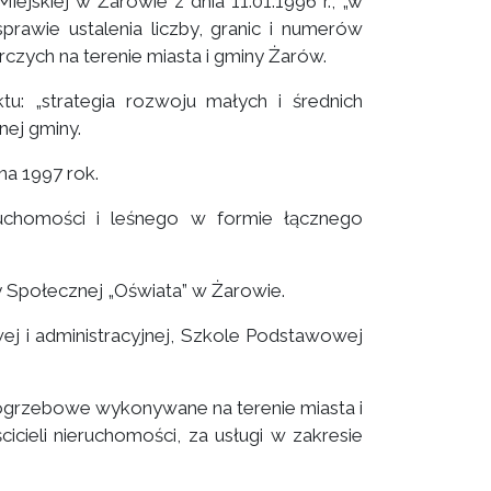
jskiej w Żarowie z dnia 11.01.1996 r., „w
prawie ustalenia liczby, granic i numerów
ych na terenie miasta i gminy Żarów.
u: „strategia rozwoju małych i średnich
nej gminy.
a 1997 rok.
uchomości i leśnego w formie łącznego
ry Społecznej „Oświata” w Żarowie.
ej i administracyjnej, Szkole Podstawowej
ogrzebowe wykonywane na terenie miasta i
cieli nieruchomości, za usługi w zakresie