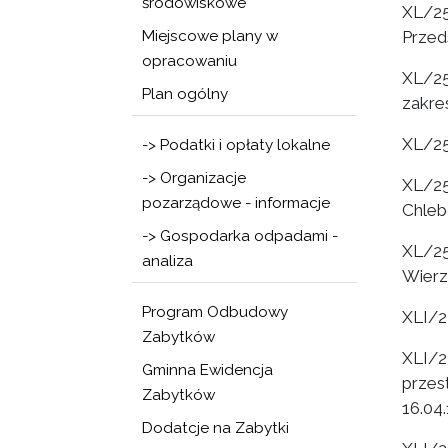
środowiskowe
XL/25
Miejscowe plany w
Przed
opracowaniu
XL/25
Plan ogólny
zakre
XL/25
-> Podatki i opłaty lokalne
-> Organizacje
XL/2
pozarządowe - informacje
Chleb
-> Gospodarka odpadami -
XL/25
analiza
Wierz
Program Odbudowy
XLI/2
Zabytków
XLI/
Gminna Ewidencja
przes
Zabytków
16.04
Dodatcje na Zabytki