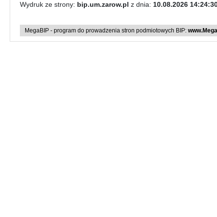
Wydruk ze strony:
bip.um.zarow.pl
z dnia:
10.08.2026 14:24:3
MegaBIP - program do prowadzenia stron podmiotowych BIP:
www.MegaB