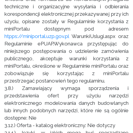
techniczne i organizacyjne wysyłania i odbierania
korespondencji elektronicznej przekazywanej przy ich
użyciu, opisane zostały w Regulaminie korzystania z
miniPortalu dostępnym pod adresem
htpps://miniportal.uzp.gov.pl
WarunkiUslugi.aspx oraz
Regulaminie ePUAP.Wykonawca przystępując do
niniejszego postępowania o udzielenie zamówienia
publicznego, akceptuje warunki korzystania z
miniPortalu, określone w Regulaminie miniPortalu oraz
zobowiązuje się korzystając z miniPortalu
przestrzegać postanowień tego regulaminu.
3.8.) Zamawiający wymaga sporządzenia i
przedstawienia ofert przy użyciu narzędzi
elektronicznego modelowania danych budowlanych
lub innych podobnych narzędzi, które nie są ogólnie
dostępne: Nie
3.12.) Oferta - katalog elektroniczny: Nie dotyczy
3.14.) Języki, w jakich mogą być sporządzane