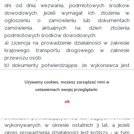
dni od dnia wezwania, podmiotowych środków
dowodowych, jeżeli wymagał ich złożenia w
ogłoszeniu o zamówieniu lub dokumentach
zamówienia, aktualnych na dzień złożenia
podmiotowych środków dowodowych:
a) Licencja na prowadzenie działalności w zakresie
krajowego transportu drogowego w zakresie
przewozu osób;
b) dokumenty potwierdzające, że wykonawca jest
ubezpieczony od odpowiedzialności cywilnej w
zakresie prowadzonej działalności związanej z
Używamy cookies, możesz zarządzać nimi w
przedmiotem zamówienia na sumę gwarancyjną nie
ustawieniach swojej przeglądarki.
mniejszą niż 100.000,00 zł (słownie: sto tysięcy
ok
złotych 00/100);
c) wykaz usług wykonanych, a w przypadku
świadczeń powtarzających się lub ciągłych również
wykonywanych, w okresie ostatnich 3 lat, a jeżeli
okres prowadzenia działalności jest krótszy - w tym