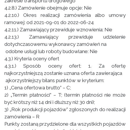
zakresie transportu drogowego
4.2.8.) Zamówienie obejmuje opcje: Nie
4.2.10.) Okres realizacji zamówienia albo umowy
ramowej: od 2021-09-01 do 2022-06-24
4.2.11.) Zamawiający przewiduje wznowienia: Nie
4.2.13.) Zamawiający przewiduje udzielenie
dotychczasowemu wykonawcy zamówień na
odobne usługi lub roboty budowlane: Nie
4.3.) Kryteria oceny ofert
4.3.1.) Sposób oceny ofert: 1. Za ofertę
najkorzystniejszą zostanie uznana oferta zawierająca
ajkorzystniejszy bilans punktów w kryterium:
1) „Cena ofertowa brutto” – C;
2) „Termin płatności” – T; (termin płatności nie może
być krótszy niż 14 dni i dłuższy niż 30 dni);
3) „Rok produkcji pojazdów” zgłoszonych do realizacji
zamówienia – R
Punkty zostaną przydzielone dla wszystkich pojazdów