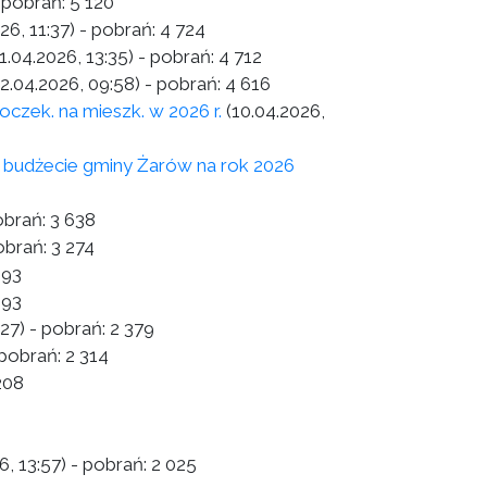
 pobrań:
5 120
26, 11:37)
- pobrań:
4 724
1.04.2026, 13:35)
- pobrań:
4 712
02.04.2026, 09:58)
- pobrań:
4 616
oczek. na mieszk. w 2026 r.
(10.04.2026,
udżecie gminy Żarów na rok 2026
obrań:
3 638
obrań:
3 274
293
493
:27)
- pobrań:
2 379
pobrań:
2 314
208
6, 13:57)
- pobrań:
2 025