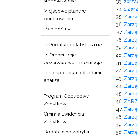
środowiskowe
zarzą
1.Zarz
Miejscowe plany w
Zarz
opracowaniu
Zarzą
Plan ogólny
Zarzą
Zarzą
-> Podatki i opłaty lokalne
Zarzą
-> Organizacje
Zarzą
pozarządowe - informacje
Zarzą
Zarzą
-> Gospodarka odpadami -
Zarzą
analiza
Zarzą
Zarzą
Program Odbudowy
ZARZ
Zabytków
Zarzą
Gminna Ewidencja
Zarzą
Zabytków
Zarzą
Dodatcje na Zabytki
Zarzą