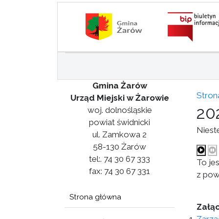
Gmina Żarów
Stron
Urząd Miejski w Żarowie
20
woj. dolnośląskie
powiat świdnicki
Niest
ul. Zamkowa 2
58-130 Żarów
tel:. 74 30 67 333
To je
fax: 74 30 67 331
z pow
Strona główna
Załąc