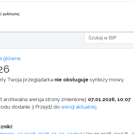
a główna
26
ety Twoja przeglądarka
nie obsługuje
syntezy mowy.
st archiwalna wersja strony zmienionej:
07.01.2026, 10:07
odu: dodanie 3 Przejdź do
wersji aktualnej
.
zniki: