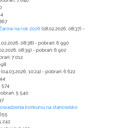
pobrań:
7 640
0
84
867
 Żarów na rok 2026
(18.02.2026, 08:37)
-
8.02.2026, 08:38)
- pobrań:
6 990
02.2026, 08:39)
- pobrań:
6 902
brań:
7 012
698
(04.03.2026, 10:24)
- pobrań:
6 622
044
 574
pobrań:
5 540
37
rowadzenia konkursu na stanowisko
655
5 242