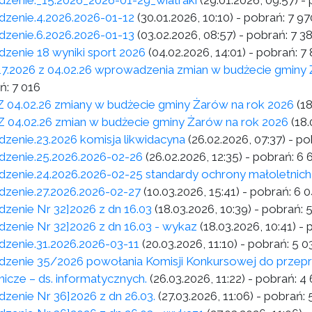
dzenie._15.2026_2026-01-29_wiatraki
(29.01.2026, 09:57)
- 
dzenie.4.2026.2026-01-12
(30.01.2026, 10:10)
- pobrań:
7 97
dzenie.6.2026.2026-01-13
(03.02.2026, 08:57)
- pobrań:
7 3
dzenie 18 wyniki sport 2026
(04.02.2026, 14:01)
- pobrań:
7 
 17.2026 z 04.02.26 wprowadzenia zmian w budżecie gminy
ń:
7 016
1 Z 04.02.26 zmiany w budżecie gminy Żarów na rok 2026
(1
2 Z 04.02.26 zmian w budżecie gminy Żarów na rok 2026
(18.
dzenie.23.2026 komisja likwidacyna
(26.02.2026, 07:37)
- po
dzenie.25.2026.2026-02-26
(26.02.2026, 12:35)
- pobrań:
6 
dzenie.24.2026.2026-02-25 standardy ochrony małoletnich
dzenie.27.2026.2026-02-27
(10.03.2026, 15:41)
- pobrań:
6 
dzenie Nr 32]2026 z dn 16.03
(18.03.2026, 10:39)
- pobrań:
5
dzenie Nr 32]2026 z dn 16.03 - wykaz
(18.03.2026, 10:41)
- 
dzenie.31.2026.2026-03-11
(20.03.2026, 11:10)
- pobrań:
5 0
dzenie 35/2026 powołania Komisji Konkursowej do przep
nicze – ds. informatycznych.
(26.03.2026, 11:22)
- pobrań:
4 
dzenie Nr 36]2026 z dn 26.03.
(27.03.2026, 11:06)
- pobrań: