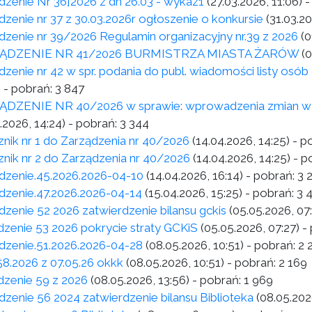
dzenie Nr 36]2026 z dn 26.03 - wykaz1
(27.03.2026, 11:06)
-
dzenie nr 37 z 30.03.2026r ogłoszenie o konkursie
(31.03.20
dzenie nr 39/2026 Regulamin organizacyjny nr.39 z 2026
(0
ĄDZENIE NR 41/2026 BURMISTRZA MIASTA ŻARÓW
(
dzenie nr 42 w spr. podania do publ. wiadomości listy osób 
)
- pobrań:
3 847
DZENIE NR 40/2026 w sprawie: wprowadzenia zmian w b
.2026, 14:24)
- pobrań:
3 344
znik nr 1 do Zarządzenia nr 40/2026
(14.04.2026, 14:25)
- p
znik nr 2 do Zarządzenia nr 40/2026
(14.04.2026, 14:25)
- p
dzenie.45.2026.2026-04-10
(14.04.2026, 16:14)
- pobrań:
3 
dzenie.47.2026.2026-04-14
(15.04.2026, 15:25)
- pobrań:
3 
dzenie 52 2026 zatwierdzenie bilansu gckis
(05.05.2026, 07
dzenie 53 2026 pokrycie straty GCKiS
(05.05.2026, 07:27)
- 
dzenie.51.2026.2026-04-28
(08.05.2026, 10:51)
- pobrań:
2 
 58.2026 z 07.05.26 okkk
(08.05.2026, 10:51)
- pobrań:
2 169
dzenie 59 z 2026
(08.05.2026, 13:56)
- pobrań:
1 969
dzenie 56 2024 zatwierdzenie bilansu Biblioteka
(08.05.202