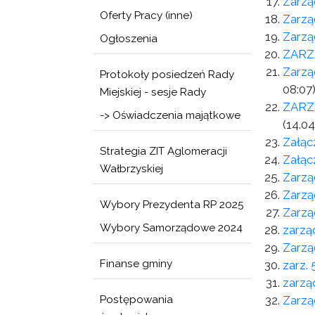
Zarzą
Oferty Pracy (inne)
Zarzą
Zarzą
Ogłoszenia
ZARZ
Zarzą
Protokoły posiedzeń Rady
08:07
Miejskiej - sesje Rady
ZARZĄ
-> Oświadczenia majątkowe
(14.04
Załąc
Strategia ZIT Aglomeracji
Załąc
Wałbrzyskiej
Zarzą
Zarzą
Wybory Prezydenta RP 2025
Zarzą
Wybory Samorządowe 2024
zarzą
Zarzą
Finanse gminy
zarz.
zarzą
Postępowania
Zarzą