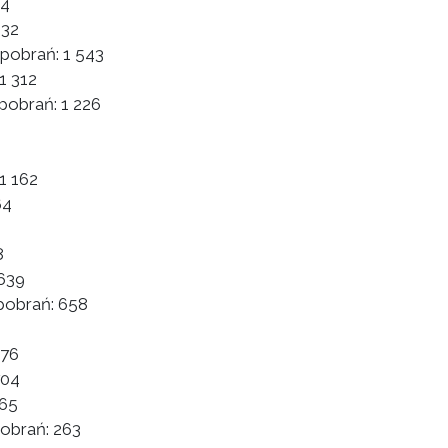
24
132
 pobrań:
1 543
1 312
 pobrań:
1 226
1 162
64
8
639
pobrań:
658
76
704
65
pobrań:
263