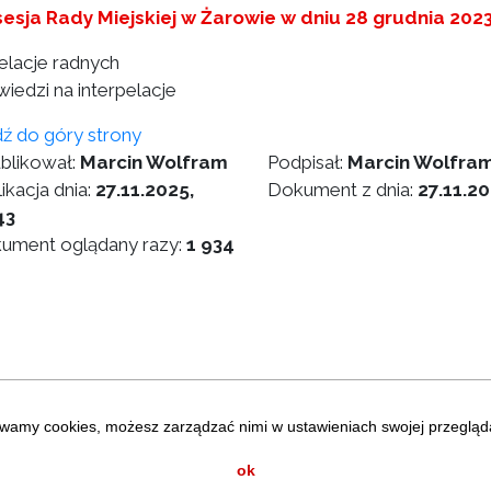
sesja Rady Miejskiej w Żarowie w dniu 28 grudnia 202
pelacje radnych
iedzi na interpelacje
dź do góry strony
blikował:
Marcin Wolfram
Podpisał:
Marcin Wolfra
ikacja dnia:
27.11.2025,
Dokument z dnia:
27.11.2
43
ument oglądany razy:
1 934
wamy cookies, możesz zarządzać nimi w ustawieniach swojej przegląda
iczne
Map
ok