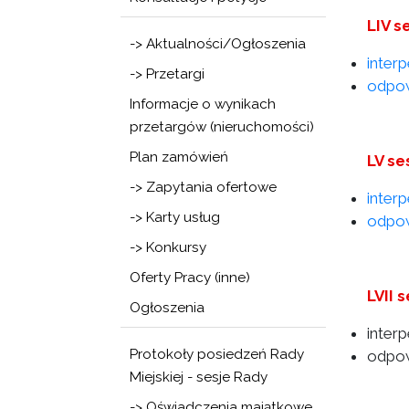
LIV s
-> Aktualności/Ogłoszenia
inter
-> Przetargi
odpow
Informacje o wynikach
przetargów (nieruchomości)
Plan zamówień
LV se
-> Zapytania ofertowe
inter
-> Karty usług
odpow
-> Konkursy
Oferty Pracy (inne)
LVII 
Ogłoszenia
inter
Protokoły posiedzeń Rady
odpow
Miejskiej - sesje Rady
-> Oświadczenia majątkowe