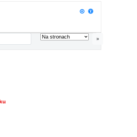
»
oku