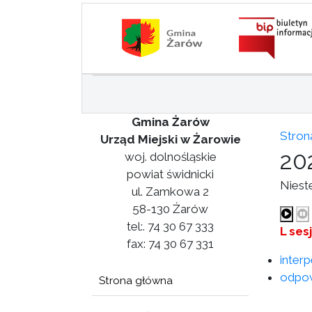
Gmina Żarów
Stron
Urząd Miejski w Żarowie
20
woj. dolnośląskie
powiat świdnicki
Niest
ul. Zamkowa 2
58-130 Żarów
tel:. 74 30 67 333
L ses
fax: 74 30 67 331
inter
odpow
Strona główna