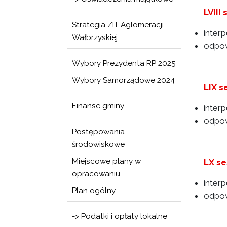
LVIII
Strategia ZIT Aglomeracji
inter
Wałbrzyskiej
odpow
Wybory Prezydenta RP 2025
Wybory Samorządowe 2024
LIX s
Finanse gminy
inter
odpow
Postępowania
środowiskowe
Miejscowe plany w
LX se
opracowaniu
inter
Plan ogólny
odpow
-> Podatki i opłaty lokalne