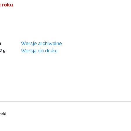
3 roku
m
Wersje archiwalne
025
Wersja do druku
rki.
a strony
|
Instrukcja korzystania z BIP