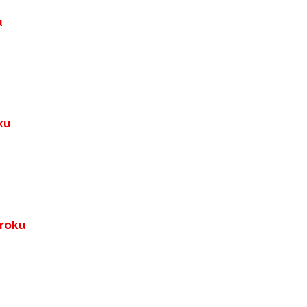
u
ku
 roku