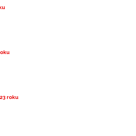
oku
roku
023 roku