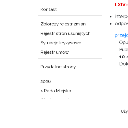
LXIV 
Kontakt
inter
odpow
Zbiorczy rejestr zmian
Rejestr stron usuniętych
przej
Opu
Sytuacje kryzysowe
Publ
Rejestr umów
10:
Dok
Przydatne strony
2026
> Rada Miejska
Obwieszczenia
Uży
Zastrzeżenia prawne
|
Statystyki graf