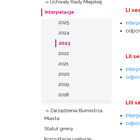
-> Uchwały Rady Miejskiej
LI se
Interpelacje
2025
inter
odpow
2024
2023
2022
LII s
2021
inter
2020
odpow
2019
2018
LIII 
-> Zarządzenia Burmistrza
inter
Miasta
odpow
Statut gminy
Konsultacje i petycje