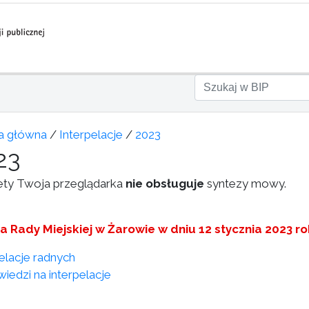
a główna
/
Interpelacje
/
2023
23
ety Twoja przeglądarka
nie obsługuje
syntezy mowy.
ja Rady Miejskiej w Żarowie w dniu 12 stycznia 2023 r
pelacje radnych
iedzi na interpelacje