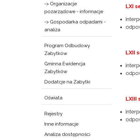
-> Organizacje
LXI s
pozarządowe - informacje
inter
-> Gospodarka odpadami -
odpow
analiza
Program Odbudowy
LXII 
Zabytków
Gminna Ewidencja
inter
Zabytków
odpow
Dodatcje na Zabytki
Oświata
LXIII
inter
Rejestry
odpow
Inne informacje
Analiza dostępności