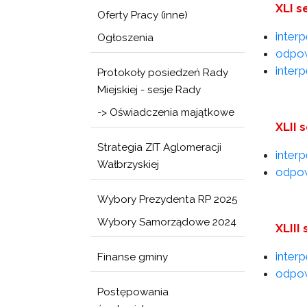
XLI s
Oferty Pracy (inne)
inter
Ogłoszenia
odpow
inter
Protokoły posiedzeń Rady
Miejskiej - sesje Rady
-> Oświadczenia majątkowe
XLII 
Strategia ZIT Aglomeracji
inter
Wałbrzyskiej
odpow
Wybory Prezydenta RP 2025
Wybory Samorządowe 2024
XLIII
inter
Finanse gminy
odpow
Postępowania