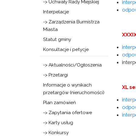
-> Uchwały Rady Miejskiej
inter
odpow
Interpelacje
-> Zarządzenia Burmistrza
Miasta
XXXIX
Statut gminy
inter
Konsultacje i petycje
odpow
inter
-> Aktualności/Ogłoszenia
-> Przetargi
Informacje o wynikach
XL se
przetargów (nieruchomości)
inter
Plan zamówień
odpow
-> Zapytania ofertowe
inter
-> Karty usług
-> Konkursy