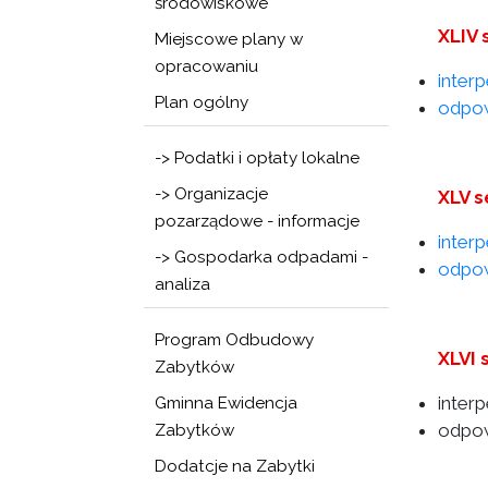
środowiskowe
XLIV 
Miejscowe plany w
opracowaniu
inter
Plan ogólny
odpow
-> Podatki i opłaty lokalne
-> Organizacje
XLV s
pozarządowe - informacje
inter
-> Gospodarka odpadami -
odpow
analiza
Program Odbudowy
XLVI 
Zabytków
inter
Gminna Ewidencja
odpow
Zabytków
Dodatcje na Zabytki