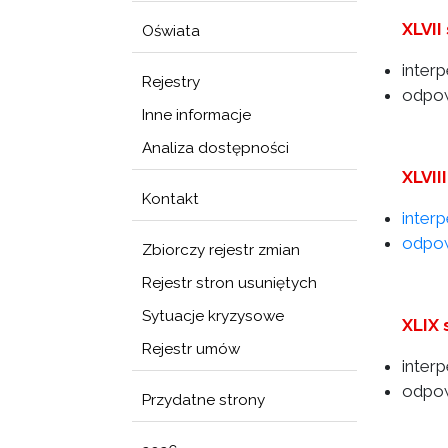
XLVII
Oświata
inter
Rejestry
odpow
Inne informacje
Analiza dostępności
XLVII
Kontakt
inter
odpow
Zbiorczy rejestr zmian
Rejestr stron usuniętych
Sytuacje kryzysowe
XLIX 
Rejestr umów
inter
odpow
Przydatne strony