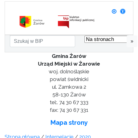
»
Gmina Żarów
Urząd Miejski w Żarowie
woj. dolnośląskie
powiat świdnicki
ul. Zamkowa 2
58-130 Żarów
tel:. 74 30 67 333
fax: 74 30 67 331
Mapa strony
Strona główna
/
Interpelacje
/
2020