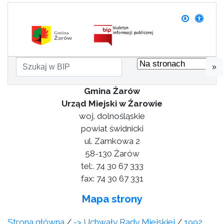
»
Gmina Żarów
Urząd Miejski w Żarowie
woj. dolnośląskie
powiat świdnicki
ul. Zamkowa 2
58-130 Żarów
tel:. 74 30 67 333
fax: 74 30 67 331
Mapa strony
Strona główna
/
-> Uchwały Rady Miejskiej
/
1992